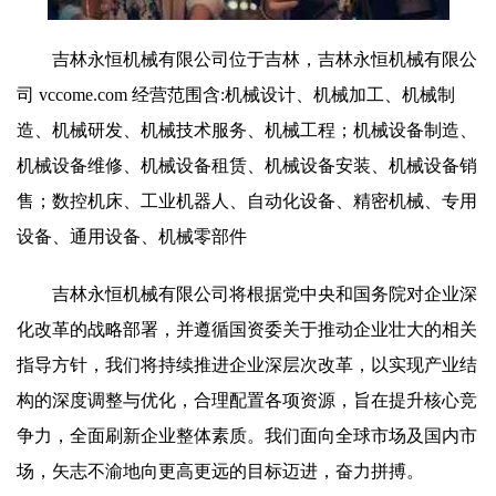
吉林永恒机械有限公司位于吉林，吉林永恒机械有限公
司 vccome.com 经营范围含:机械设计、机械加工、机械制
造、机械研发、机械技术服务、机械工程；机械设备制造、
机械设备维修、机械设备租赁、机械设备安装、机械设备销
售；数控机床、工业机器人、自动化设备、精密机械、专用
设备、通用设备、机械零部件
吉林永恒机械有限公司将根据党中央和国务院对企业深
化改革的战略部署，并遵循国资委关于推动企业壮大的相关
指导方针，我们将持续推进企业深层次改革，以实现产业结
构的深度调整与优化，合理配置各项资源，旨在提升核心竞
争力，全面刷新企业整体素质。我们面向全球市场及国内市
场，矢志不渝地向更高更远的目标迈进，奋力拼搏。