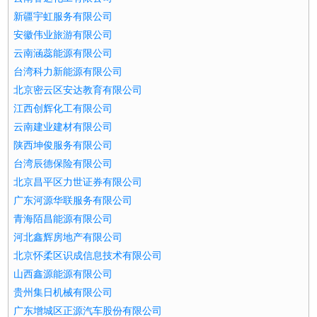
新疆宇虹服务有限公司
安徽伟业旅游有限公司
云南涵蕊能源有限公司
台湾科力新能源有限公司
北京密云区安达教育有限公司
江西创辉化工有限公司
云南建业建材有限公司
陕西坤俊服务有限公司
台湾辰德保险有限公司
北京昌平区力世证券有限公司
广东河源华联服务有限公司
青海陌昌能源有限公司
河北鑫辉房地产有限公司
北京怀柔区识成信息技术有限公司
山西鑫源能源有限公司
贵州集日机械有限公司
广东增城区正源汽车股份有限公司